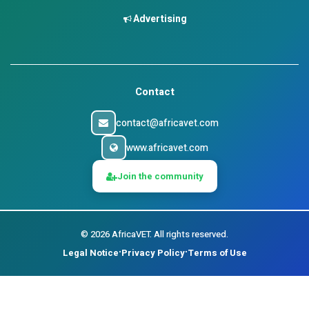
Advertising
Contact
contact@africavet.com
www.africavet.com
Join the community
©
2026
AfricaVET.
All rights reserved.
Legal Notice
Privacy Policy
Terms of Use
•
•