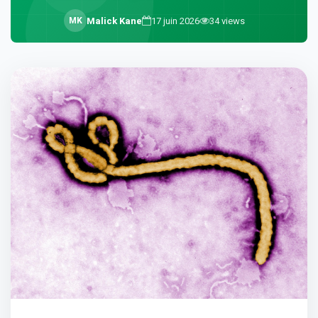
M
K
Malick Kane
17 juin 2026
34
views