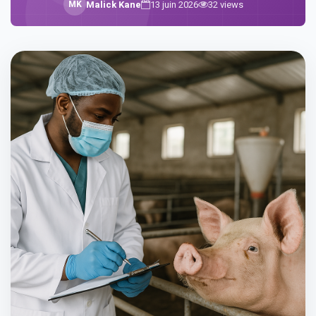
M
K
Malick Kane
13 juin 2026
32
views