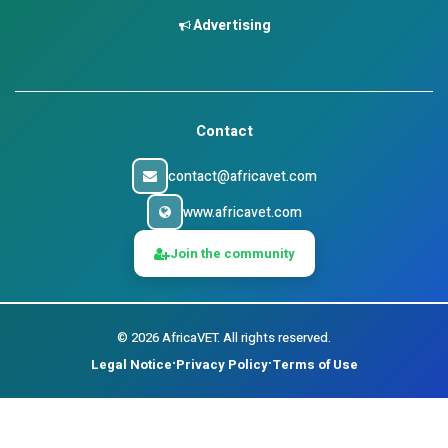
Advertising
Contact
contact@africavet.com
www.africavet.com
Join the community
©
2026
AfricaVET.
All rights reserved.
Legal Notice
Privacy Policy
Terms of Use
•
•