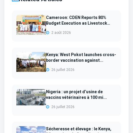
Cameroon: CDEN Reports 80%
Budget Execution as Livestock
Sup...
2 août 2026
Kenya: West Pokot launches cross-
border vaccination against...
26 juillet 2026
Nigeria : un projet d’usine de
vaccins vétérinaires à 100 mi...
26 juillet 2026
Sécheresse et élevage : le Kenya,