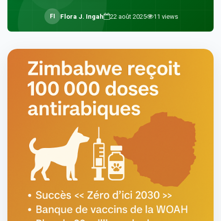
F
I
Flora J. Ingah
22 août 2025
11
views