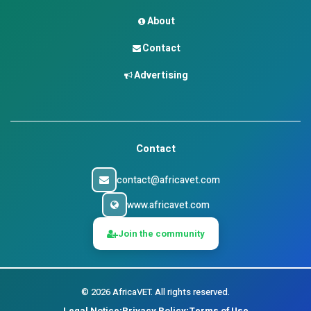
About
Contact
Advertising
Contact
contact@africavet.com
www.africavet.com
Join the community
©
2026
AfricaVET.
All rights reserved.
Legal Notice
Privacy Policy
Terms of Use
•
•