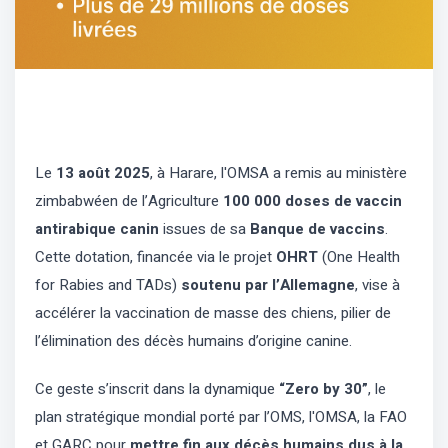
Le
13 août 2025
, à Harare, l'OMSA a remis au ministère
zimbabwéen de l’Agriculture
100 000 doses de vaccin
antirabique canin
issues de sa
Banque de vaccins
.
Cette dotation, financée via le projet
OHRT
(One Health
for Rabies and TADs)
soutenu par l’Allemagne
, vise à
accélérer la vaccination de masse des chiens, pilier de
l’élimination des décès humains d’origine canine.
Ce geste s’inscrit dans la dynamique
“Zero by 30”
, le
plan stratégique mondial porté par l’OMS, l'OMSA, la FAO
et GARC pour
mettre fin aux décès humains dus à la