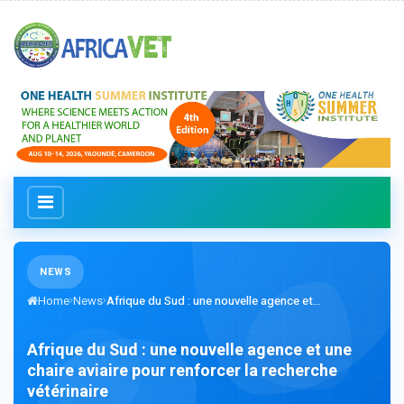
NEWS
Home
News
Afrique du Sud : une nouvelle agence et...
Afrique du Sud : une nouvelle agence et une
chaire aviaire pour renforcer la recherche
vétérinaire