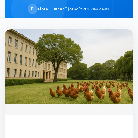
F
I
Flora J. Ingah
24 août 2025
8
views