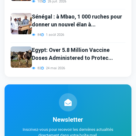
105
26 juil. 2026
Sénégal : à Mbao, 1 000 ruches pour
donner un nouvel élan à...
84
1 août 2026
Egypt: Over 5.8 Million Vaccine
Doses Administered to Protec...
82
24 mai 2026
Newsletter
Inscrivez-vous pour recevoir les dernières actualités
directement dans votre boîte mail.