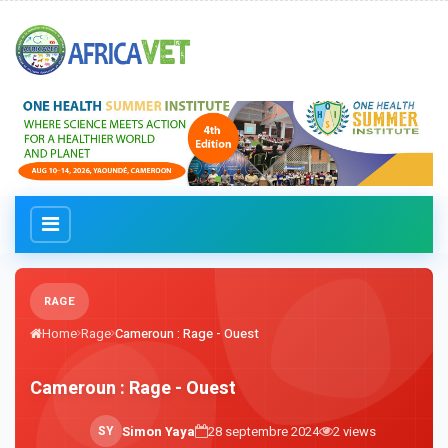
RAGE
Home
Rage
Cameroun : Rage - Ouest
Cameroun : Rage - Ouest
S
Y
Simon Yaya
28 septembre 2024
2
views