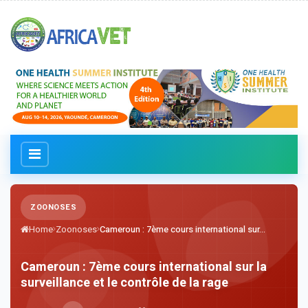
ZOONOSES
Home
Zoonoses
Cameroun : 7ème cours international sur...
Cameroun : 7ème cours international sur la
surveillance et le contrôle de la rage