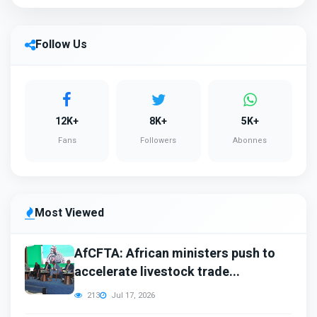
Follow Us
12K+
8K+
5K+
Fans
Followers
Abonnes
Most Viewed
AfCFTA: African ministers push to
accelerate livestock trade...
213
Jul 17, 2026