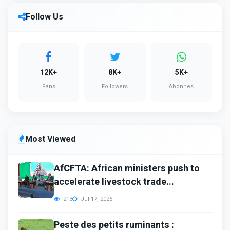
Follow Us
12K+
8K+
5K+
Fans
Followers
Abonnes
Most Viewed
AfCFTA: African ministers push to
accelerate livestock trade...
213
Jul 17, 2026
Peste des petits ruminants :