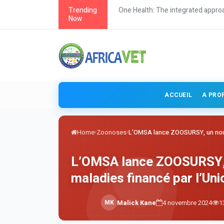
roach to health
Trending
Continuing education for veterina
Now
ACCUEIL
A PRO
Home
Zoonoses
L’OMSA lance ZOOSURSY, un nouv
L’OMSA lance ZOOSURSY, u
maladies financé par l’Un
M
K
Malick Kane
4 novembre 2024
1