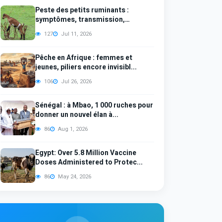
Peste des petits ruminants :
symptômes, transmission,
diagno...
127
Jul 11, 2026
Pêche en Afrique : femmes et
jeunes, piliers encore invisibl...
106
Jul 26, 2026
Sénégal : à Mbao, 1 000 ruches pour
donner un nouvel élan à...
86
Aug 1, 2026
Egypt: Over 5.8 Million Vaccine
Doses Administered to Protec...
86
May 24, 2026