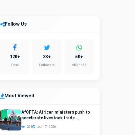
Follow Us
12K+
8K+
5K+
Fans
Followers
Abonnes
Most Viewed
AfCFTA: African ministers push to
accelerate livestock trade...
213
Jul 17, 2026