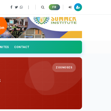
FR
NITES
CONTACT
ZOONOSES
s