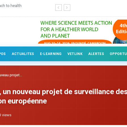
ry professionals
POS
ACTUALITES
E-LEARNING
VETLINK
ALERTES
OPPORTU
eau projet...
n nouveau projet de surveillance de
ion européenne
3
views