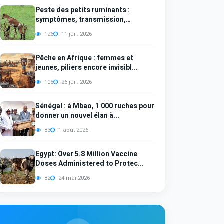
Peste des petits ruminants :
symptômes, transmission,
diagno...
126
11 juil. 2026
Pêche en Afrique : femmes et
jeunes, piliers encore invisibl...
105
26 juil. 2026
Sénégal : à Mbao, 1 000 ruches pour
donner un nouvel élan à...
83
1 août 2026
Egypt: Over 5.8 Million Vaccine
Doses Administered to Protec...
82
24 mai 2026