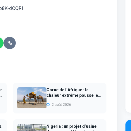
dp8K-dCQRI
ur
Corne de l’Afrique : la
e
chaleur extrême pousse les
dromadair...
2 août 2026
s
Nigeria : un projet d’usine