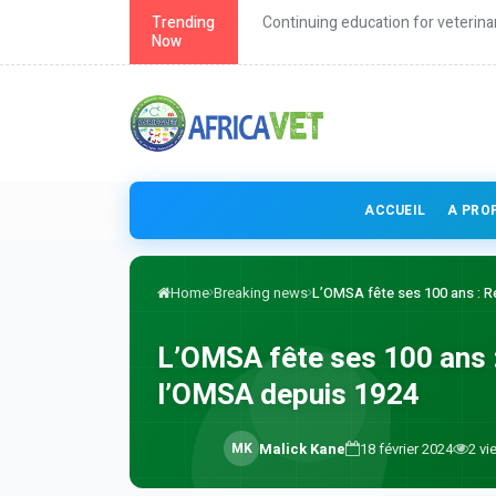
roach to health
Trending
Continuing education for veterina
Now
ACCUEIL
A PRO
Home
Breaking news
L’OMSA fête ses 100 ans : Réf
L’OMSA fête ses 100 ans : 
l’OMSA depuis 1924
M
K
Malick Kane
18 février 2024
2
vi