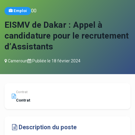
0
0
Emploi
EISMV de Dakar : Appel à
candidature pour le recrutement
d’Assistants
Cameroun
Publiée le
18 février 2024
Contrat
Contrat
Description du poste