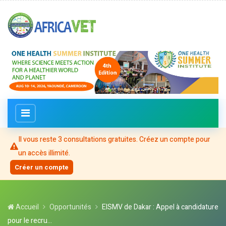
Il vous reste
3
consultation
s
gratuite
s
. Créez un compte pour
un accès illimité.
Créer un compte
Accueil
Opportunités
EISMV de Dakar : Appel à candidature
pour le recru...