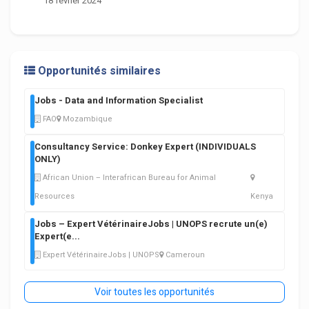
18 février 2024
Opportunités similaires
Jobs - Data and Information Specialist
FAO
Mozambique
Consultancy Service: Donkey Expert (INDIVIDUALS
ONLY)
African Union – Interafrican Bureau for Animal
Resources
Kenya
Jobs – Expert VétérinaireJobs | UNOPS recrute un(e)
Expert(e
...
Expert VétérinaireJobs | UNOPS
Cameroun
Voir toutes les opportunités