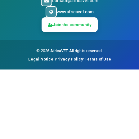
contact@africavet.com
www.africavet.com
Join the community
©
2026
AfricaVET.
All rights reserved.
Legal Notice
Privacy Policy
Terms of Use
•
•