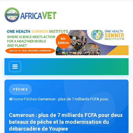
PÊCHES
Home
Pêches
Cameroun : plus de 7 milliards FCFA pour...
Cameroun : plus de 7 milliards FCFA pour deux
bateaux de pêche et la modernisation du
débarcadère de Youpwe