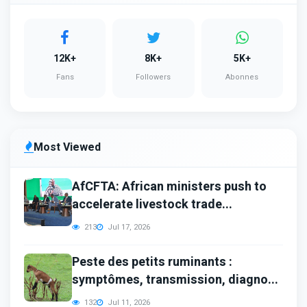
12K+
8K+
5K+
Fans
Followers
Abonnes
Most Viewed
AfCFTA: African ministers push to
accelerate livestock trade...
213
Jul 17, 2026
Peste des petits ruminants :
symptômes, transmission, diagno...
132
Jul 11, 2026