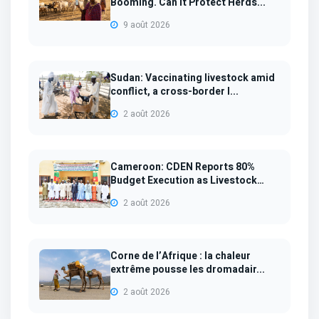
Booming. Can It Protect Herds...
9 août 2026
Sudan: Vaccinating livestock amid
conflict, a cross-border l...
2 août 2026
Cameroon: CDEN Reports 80%
Budget Execution as Livestock
Sup...
2 août 2026
Corne de l’Afrique : la chaleur
extrême pousse les dromadair...
2 août 2026