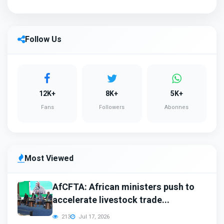
Follow Us
12K+
8K+
5K+
Fans
Followers
Abonnes
Most Viewed
AfCFTA: African ministers push to
accelerate livestock trade...
213
Jul 17, 2026