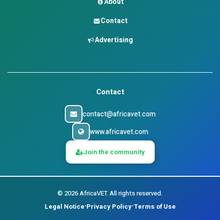
About
Contact
Advertising
Contact
contact@africavet.com
www.africavet.com
Join the community
©
2026
AfricaVET.
All rights reserved.
Legal Notice
Privacy Policy
Terms of Use
•
•