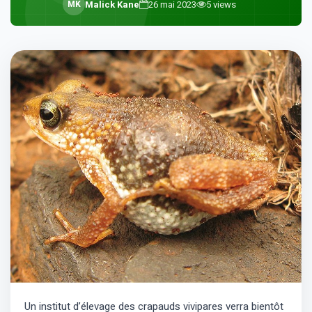
M
K
Malick Kane
26 mai 2023
5
views
Un institut d’élevage des crapauds vivipares verra bientôt