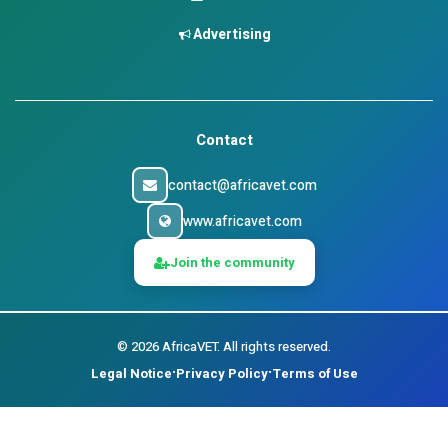
Advertising
Contact
contact@africavet.com
www.africavet.com
Join the community
©
2026
AfricaVET.
All rights reserved.
Legal Notice
Privacy Policy
Terms of Use
•
•