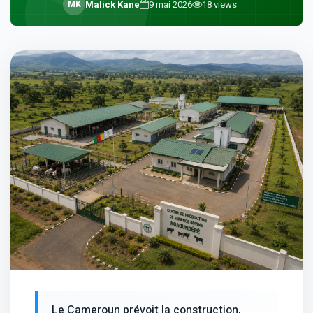
M
K
Malick Kane
9 mai 2026
18
views
Le Cameroun prévoit la construction,