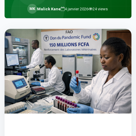
M
K
Malick Kane
4 janvier 2026
24
views