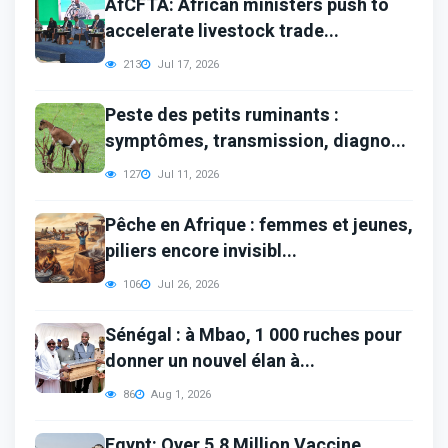
AfCFTA: African ministers push to
accelerate livestock trade...
213
Jul 17, 2026
Peste des petits ruminants :
symptômes, transmission, diagno...
127
Jul 11, 2026
Pêche en Afrique : femmes et jeunes,
piliers encore invisibl...
106
Jul 26, 2026
Sénégal : à Mbao, 1 000 ruches pour
donner un nouvel élan à...
86
Aug 1, 2026
Egypt: Over 5.8 Million Vaccine