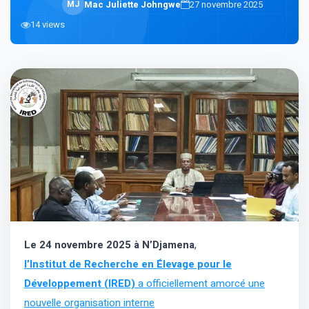
M
J
Mac Juliette Johngwe
27 novembre 2025
14
views
Le 24 novembre 2025 à N’Djamena
,
l’Institut de Recherche en Élevage pour le
Développement (IRED)
a officiellement amorcé une
nouvelle organisation interne