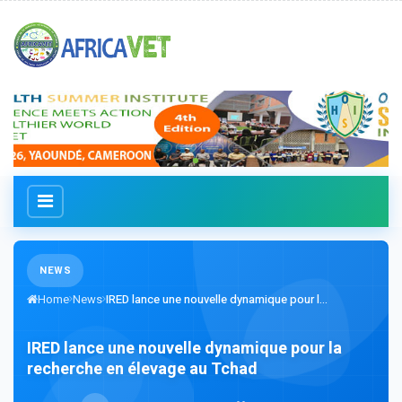
NEWS
Home
News
IRED lance une nouvelle dynamique pour l...
IRED lance une nouvelle dynamique pour la
recherche en élevage au Tchad